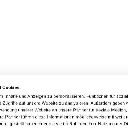
 ist Spargelzeit. Spargelfans genießen die weißen, grünen oder
e der Saison. Jeder Einwohner Deutschlands verzehrt laut
pargel pro Jahr. Deutsche...
t Cookies
 Inhalte und Anzeigen zu personalisieren, Funktionen für sozia
e Zugriffe auf unsere Website zu analysieren. Außerdem geben w
rwendung unserer Website an unsere Partner für soziale Medien
re Partner führen diese Informationen möglicherweise mit weite
ereitgestellt haben oder die sie im Rahmen Ihrer Nutzung der D