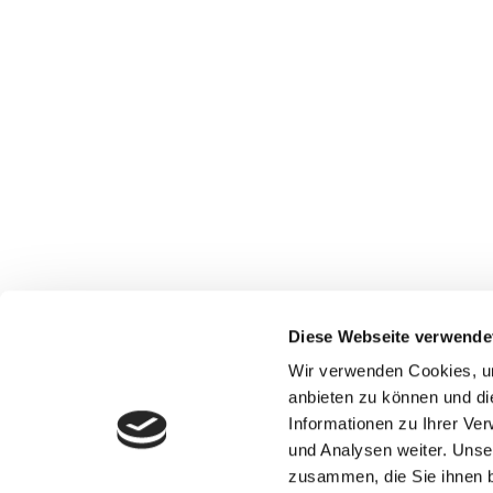
Von April bis zum 24. Juni (Johannistag)
violetten Stangen als frische Delikatess
Statista durchschnittlich 1,7 Kilogramm S
Diese Webseite verwende
Wir verwenden Cookies, um
anbieten zu können und di
Informationen zu Ihrer Ve
und Analysen weiter. Unse
Impressum
Datenschutz
zusammen, die Sie ihnen b