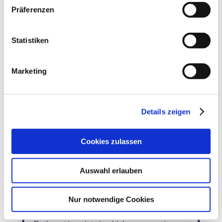
Präferenzen
Statistiken
Marketing
Details zeigen
Cookies zulassen
Endometriose – ein
Auswahl erlauben
Chamäleon
Nur notwendige Cookies
30. Mai 2021