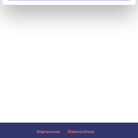
Was ist mit unserer Gesellschaft los? Das
frage ich mich oft und verfolge
Diskussionen in Kommentarspalten auf
Social Media mit Verwunderung. Zugleich
interessiert mich, warum sich die
Gesellschaft immer weiter fragmentiert und
Meinungsblasen heute so undurchlässig...
Impressum
Datenschutz