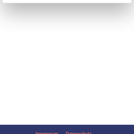
Endometriose ist bislang nicht heilbar und
es gibt keine spezielle „Endometriose-Diät“.
Dennoch spielt die Ernährung eine wichtige
Rolle für das Wohlbefinden der betroffenen
Frauen. Eine ausgewogene Ernährung,
etwa nach den Empfehlungen der
Deutschen Gesellschaft für...
Impressum
Datenschutz