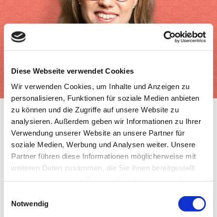
Diese Webseite verwendet Cookies
Wir verwenden Cookies, um Inhalte und Anzeigen zu
personalisieren, Funktionen für soziale Medien anbieten
zu können und die Zugriffe auf unsere Website zu
analysieren. Außerdem geben wir Informationen zu Ihrer
Verwendung unserer Website an unsere Partner für
soziale Medien, Werbung und Analysen weiter. Unsere
Partner führen diese Informationen möglicherweise mit
weiteren Daten zusammen, die Sie ihnen bereitgestellt
haben oder die sie im Rahmen Ihrer Nutzung der Dienste
gesammelt haben.
Einwilligungsauswahl
Ernährung
|
Gesundheit
|
Lebensmittel
|
Tipps
Notwendig