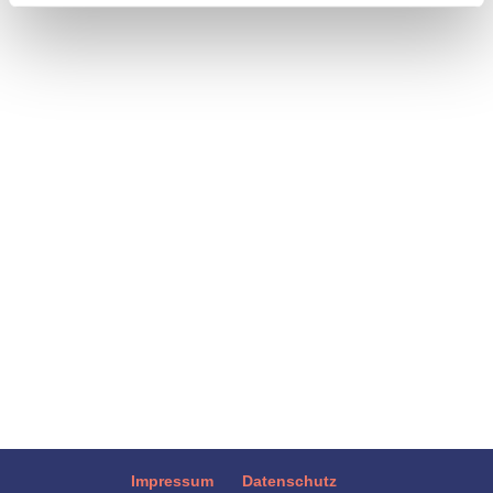
Es sieht schön aus und ist praktisch für
unterwegs: der so genannte Shake Salad
oder Shaking Salad. Das, was als neuer
Food Trend aus den USA bejubelt wird, ist
eigentlich ein alter Hut im neuen Gewand.
Ein Schichtsalat, der als eine Portion in
einem Glas mit Deckel...
Impressum
Datenschutz