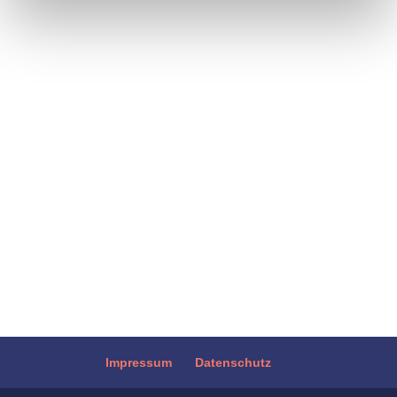
ersten Sonntag im Mai lachen Menschen
auf der ganzen Welt für Glück, Gesundheit
und Weltfrieden. Die Idee stammt aus dem
Lachyoga, das der indische Arzt Dr. Madan
Kataria "erfunden" hat. 1995 begann er mit
einer Gruppe von fünf...
Impressum
Datenschutz