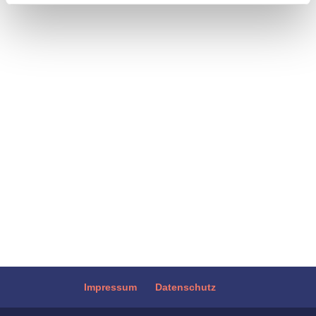
unterwegs: der so genannte Shake Salad
oder Shaking Salad. Das, was als neuer
Food Trend aus den USA bejubelt wird, ist
eigentlich ein alter Hut im neuen Gewand.
Ein Schichtsalat, der als eine Portion in
einem Glas mit Deckel...
Impressum
Datenschutz