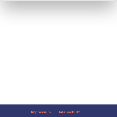
Fast die Hälfte der Sechs- bis
Siebenjährigen ist von Karies betroffen -
besonders Kinder aus sozioökonomisch
benachteiligten Familien. Obwohl die
Zähne der Kinder heute insgesamt deutlich
besser sind als in früheren Jahren, gibt es
Sorgenkinder mit stark geschädigten...
Impressum
Datenschutz