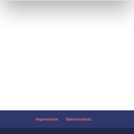
erforschte systemische Erkrankung, die
chronisch verläuft und starke Beschwerden
auslösen kann. Gebärmutterschleimhaut
(Endometrium) ähnliches Gewebe wächst
außerhalb der Gebärmutter, zum Beispiel
an den Eierstöcken, im Bauch-...
Impressum
Datenschutz