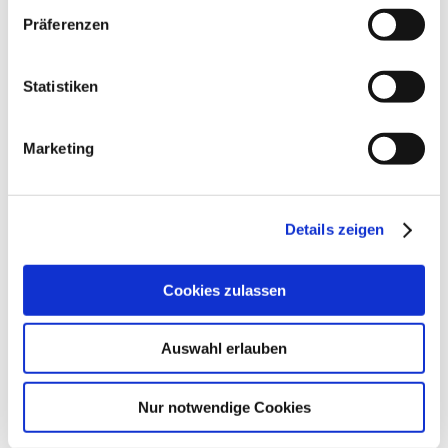
Präferenzen
Statistiken
Marketing
Details zeigen
Cookies zulassen
Auswahl erlauben
Essstörungen und
Schwangerschaft
Nur notwendige Cookies
27. Juni 2026