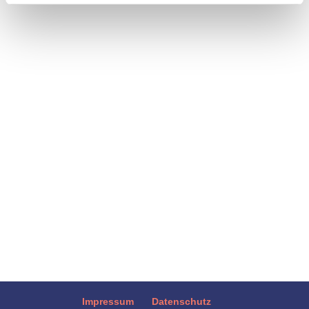
Neulich hatte ich Gelegenheit, mit
Hebammen über das Thema "Essstörungen
in der Schwangerschaft" zu diskutieren und
an ihren Erfahrungen mit der Begleitung
Schwangerer teilzuhaben. Während viele
schwangere Frauen ihren wachsenden
Babybauch mit Stolz betrachten, ist...
Impressum
Datenschutz